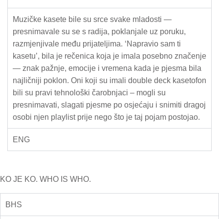
Muzičke kasete bile su srce svake mladosti —
presnimavale su se s radija, poklanjale uz poruku,
razmjenjivale među prijateljima. ‘Napravio sam ti
kasetu’, bila je rečenica koja je imala posebno značenje
— znak pažnje, emocije i vremena kada je pjesma bila
najličniji poklon. Oni koji su imali double deck kasetofon
bili su pravi tehnološki čarobnjaci – mogli su
presnimavati, slagati pjesme po osjećaju i snimiti dragoj
osobi njen playlist prije nego što je taj pojam postojao.
ENG
KO JE KO. WHO IS WHO.
BHS