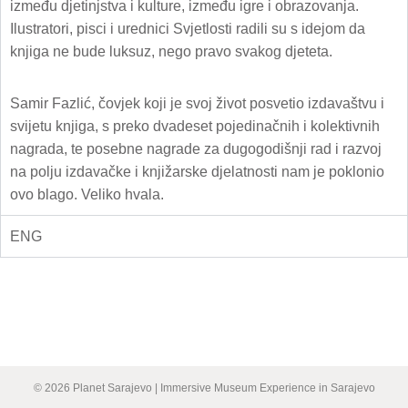
između djetinjstva i kulture, između igre i obrazovanja.
Ilustratori, pisci i urednici Svjetlosti radili su s idejom da
knjiga ne bude luksuz, nego pravo svakog djeteta.
Samir Fazlić, čovjek koji je svoj život posvetio izdavaštvu i
svijetu knjiga, s preko dvadeset pojedinačnih i kolektivnih
nagrada, te posebne nagrade za dugogodišnji rad i razvoj
na polju izdavačke i knjižarske djelatnosti nam je poklonio
ovo blago. Veliko hvala.
ENG
© 2026 Planet Sarajevo | Immersive Museum Experience in Sarajevo