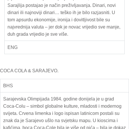
Sarajlija postajao je način preživljavanja. Dinari, novi
dinari ili najnoviji dinari… teško ih je bilo razjasniti. U
tom apsurdu ekonomije, ironija i dovitljivost bile su
najvrednija valuta – jer dok je novac vrijedio sve manje,
duh grada vrijedio je sve više.
ENG
COCA COLA & SARAJEVO.
BHS
Sarajevska Olimpijada 1984. godine donijela je u grad
Coca-Colu – simbol globalne kulture, mladosti i modernog
svijeta. Crvena limenka i logo ispisan latinicom postali su
znak da je Sarajevo ušlo na svjetsku mapu. U kioscima i
kafićima, boca Coca-Cole bila je više od pića – bila je dokaz