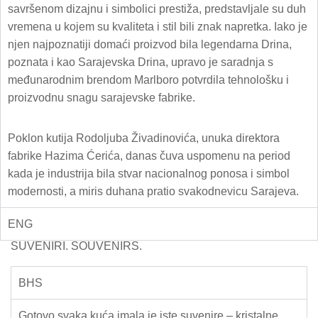
savršenom dizajnu i simbolici prestiža, predstavljale su duh
vremena u kojem su kvaliteta i stil bili znak napretka. Iako je
njen najpoznatiji domaći proizvod bila legendarna Drina,
poznata i kao Sarajevska Drina, upravo je saradnja s
međunarodnim brendom Marlboro potvrdila tehnološku i
proizvodnu snagu sarajevske fabrike.
Poklon kutija Rodoljuba Živadinovića, unuka direktora
fabrike Hazima Ćerića, danas čuva uspomenu na period
kada je industrija bila stvar nacionalnog ponosa i simbol
modernosti, a miris duhana pratio svakodnevicu Sarajeva.
ENG
SUVENIRI. SOUVENIRS.
BHS
Gotovo svaka kuća imala je iste suvenire – kristalne