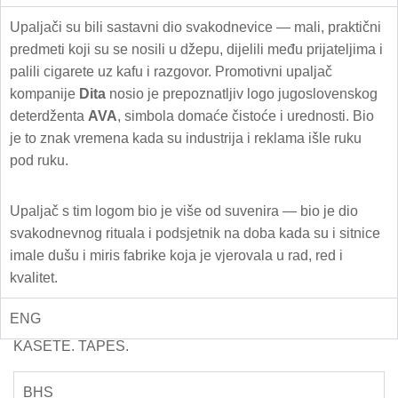
Upaljači su bili sastavni dio svakodnevice — mali, praktični
predmeti koji su se nosili u džepu, dijelili među prijateljima i
palili cigarete uz kafu i razgovor. Promotivni upaljač
kompanije
Dita
nosio je prepoznatljiv logo jugoslovenskog
deterdženta
AVA
, simbola domaće čistoće i urednosti. Bio
je to znak vremena kada su industrija i reklama išle ruku
pod ruku.
Upaljač s tim logom bio je više od suvenira — bio je dio
svakodnevnog rituala i podsjetnik na doba kada su i sitnice
imale dušu i miris fabrike koja je vjerovala u rad, red i
kvalitet.
ENG
KASETE. TAPES.
BHS